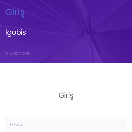
Giriş
Igobis
© 2022 Igobis
Giriş